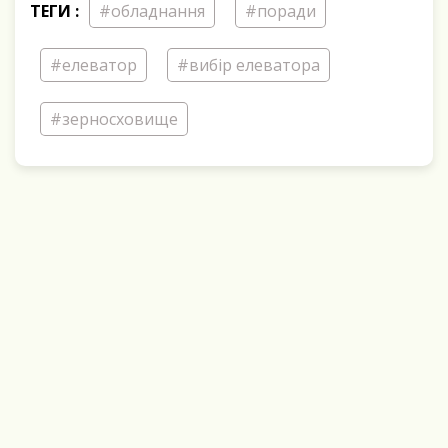
ТЕГИ :
#обладнання
#поради
#елеватор
#вибір елеватора
#зерносховище