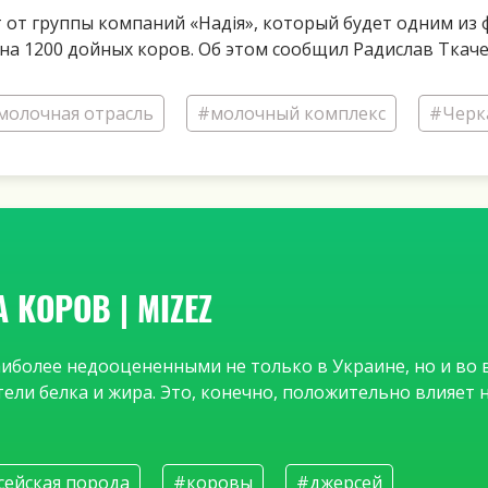
от группы компаний «Надія», который будет одним из ф
на 1200 дойных коров. Об этом сообщил Радислав Ткач
молочная отрасль
#молочный комплекс
#Черк
КОРОВ | MIZEZ
иболее недооцененными не только в Украине, но и во в
ели белка и жира. Это, конечно, положительно влияет
ейская порода
#коровы
#джерсей