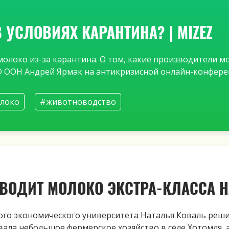
УСЛОВИЯХ КАРАНТИНА? | MIZEZ
олоко из-за карантина. О том, какие
производители м
 ООН Андрей Ярмак на антикризисной онлайн-конфере
локо
#животноводство
ВОДИТ МОЛОКО ЭКСТРА-КЛАССА Н
го экономического университета Наталья Коваль реши
овала небольшое фермерское хозяйство в селе Хотомля,