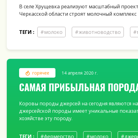
В селе Хрущевка реализуют масштабный проект 
Черкасской области строят молочный комплекс 
ТЕГИ :
#молоко
#животноводство
#
горячее
14 апреля 2020 г.
САМАЯ ПРИБЫЛЬНАЯ ПОРОДА 
Коровы породы джерсей на сегодня являются на
джерсейской породы имеет уникальные показат
хозяйстве эту породу.
ТЕГИ :
#фермерство
#молоко
#джерс